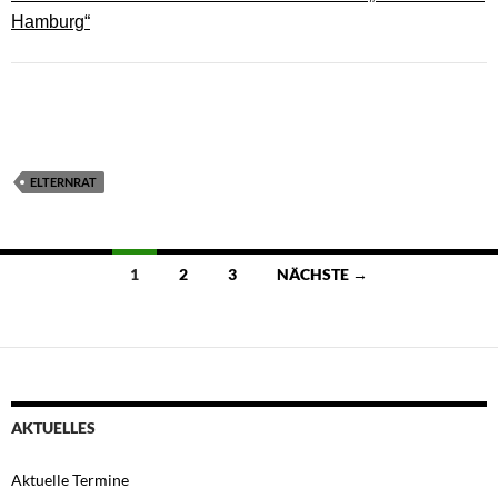
Hamburg“
ELTERNRAT
Beitragsnavigation
1
2
3
NÄCHSTE →
AKTUELLES
Aktuelle Termine