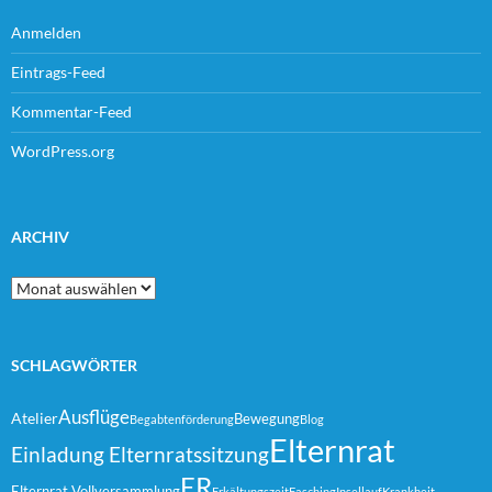
Anmelden
Eintrags-Feed
Kommentar-Feed
WordPress.org
ARCHIV
Archiv
SCHLAGWÖRTER
Ausflüge
Atelier
Bewegung
Begabtenförderung
Blog
Elternrat
Einladung Elternratssitzung
ER
Elternrat Vollversammlung
Erkältungszeit
Fasching
Insellauf
Krankheit