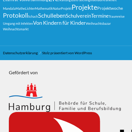
Projekte
Projektwoche
Mandala
MatheLichter
Mathematik
Natur
Projekt
Protokoll
Schulleben
Schulverein
Termine
Schach
Traumreise
Von Kindern für Kinder
Umgang mit Infekten
Weihnachtsbazar
Weihnachtsmarkt
Datenschutzerklärung
Stolz präsentiert von WordPress
Gefördert von