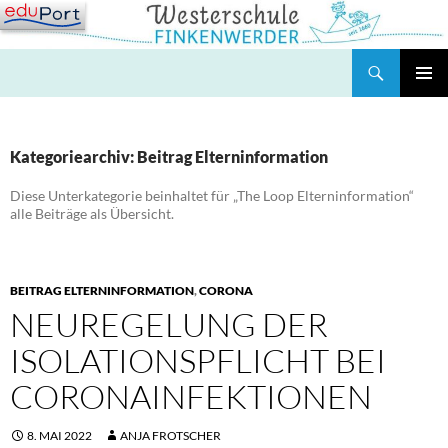
Zum
Inhalt
springen
Suchen
Westerschule Finkenwerder
PRIMÄR
MENÜ
Kategoriearchiv: Beitrag Elterninformation
Diese Unterkategorie beinhaltet für „The Loop Elterninformation“
alle Beiträge als Übersicht.
BEITRAG ELTERNINFORMATION
,
CORONA
NEUREGELUNG DER
ISOLATIONSPFLICHT BEI
CORONAINFEKTIONEN
8. MAI 2022
ANJA FROTSCHER