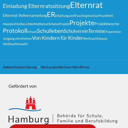
Elternrat
Einladung Elternratssitzung
ER
Elternrat Vollversammlung
Erkältungszeit
Fasching
Insellauf
Krankheit
Projekte
Projektwoche
Mandala
MatheLichter
Mathematik
Natur
Projekt
Protokoll
Schulleben
Schulverein
Termine
Schach
Traumreise
Von Kindern für Kinder
Umgang mit Infekten
Weihnachtsbazar
Weihnachtsmarkt
Datenschutzerklärung
Stolz präsentiert von WordPress
Gefördert von