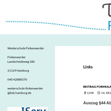
Zum
Inhalt
springen
Suchen
Westerschule Finkenwerder
Grundschule in Finkenwerder
Westerschule Finkenwerder
Finkenwerder
Landscheideweg 180
Links
21129 Hamburg
040 42888370
BEITRAG FORMUL
westerschule-finkenwerder
@bsb.hamburg.de
LINK
14. DE
Auszug §44 A