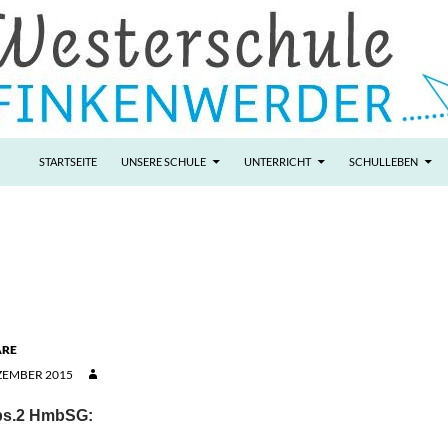
STARTSEITE
UNSERE SCHULE
UNTERRICHT
SCHULLEBEN
ARE
ZEMBER 2015
bs.2 HmbSG: