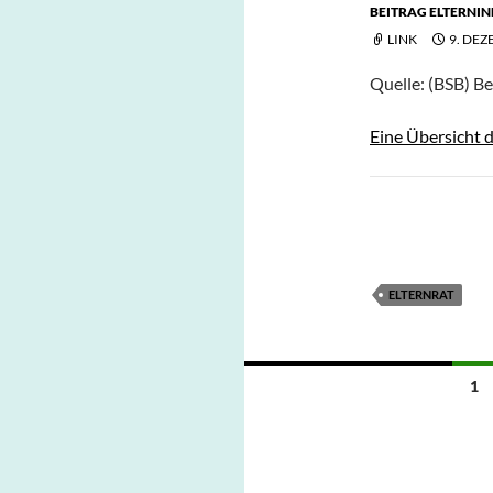
BEITRAG ELTERNI
LINK
9. DEZ
Quelle: (BSB) B
Eine Übersicht 
ELTERNRAT
Beitragsnavigation
1