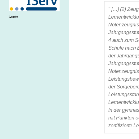
" 
[…] (2) Zeug
Login
Lernentwicklu
Notenzeugnis e
Jahrgangsstufe
4 auch zum Sc
Schule nach E
der Jahrgangs
Jahrgangsstuf
Notenzeugniss
Leistungsbewe
der Sorgebere
Leistungsstan
Lernentwicklu
In der gymnas
mit Punkten o
zertifizierte