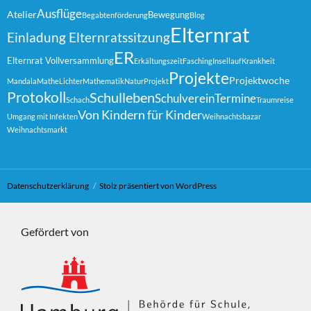
Ausflüge
Atelier
Bewegung
Begabtenförderung
Blog
Elternrat
Einladung Elternratssitzung
ER
Elternrat Vollversammlung
Erkältungszeit
Fasching
Insellauf
Krankheit
Projekte
Projektwoche
Mandala
MatheLichter
Mathematik
Natur
Projekt
Protokoll
Schulleben
Schulverein
Termine
Schach
Traumreise
Von Kindern für Kinder
Umgang mit Infekten
Weihnachtsbazar
Weihnachtsmarkt
Datenschutzerklärung
Stolz präsentiert von WordPress
Gefördert von