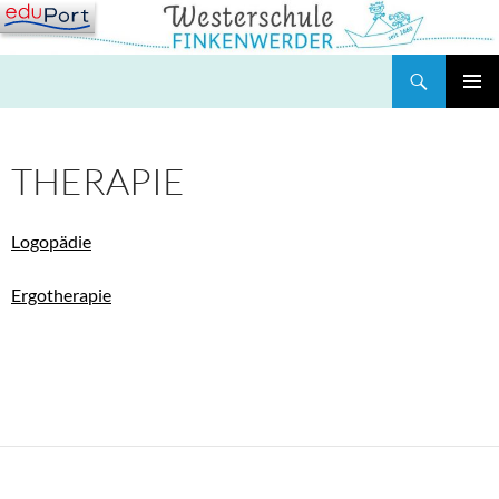
Zum
Inhalt
springen
Suchen
Westerschule Finkenwerder
PRIMÄR
MENÜ
THERAPIE
Logopädie
Ergotherapie