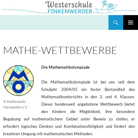
Zum
Inhalt
springen
Suchen
Westerschule Finkenwerder
PRIMÄR
MENÜ
MATHE-WETTBEWERBE
Die Mathematikolympiade
Die Mathematikolympiade ist bei uns seit dem
Schuljahr 2004/05 ein fester Bestandteil des
Mathematikunterrichts in den 3. und 4. Klassen.
© Mathematik–
Dieser bundesweit angebotene Wettbewerb bietet
Olympiaden e.V.
den Kindern die Möglichkeit, ihre besondere
Begabung auf mathematischem Gebiet unter Beweis zu stellen, er
erfordert logisches Denken und Kombinationsfähigkeit und fördert den
kreativen Umgang mit mathematischen Methoden.