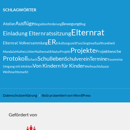
SCHLAGWÖRTER
Ausflüge
Atelier
Bewegung
Begabtenförderung
Blog
Elternrat
Einladung Elternratssitzung
ER
Elternrat Vollversammlung
Erkältungszeit
Fasching
Insellauf
Krankheit
Projekte
Projektwoche
Mandala
MatheLichter
Mathematik
Natur
Projekt
Protokoll
Schulleben
Schulverein
Termine
Schach
Traumreise
Von Kindern für Kinder
Umgang mit Infekten
Weihnachtsbazar
Weihnachtsmarkt
Datenschutzerklärung
Stolz präsentiert von WordPress
Gefördert von