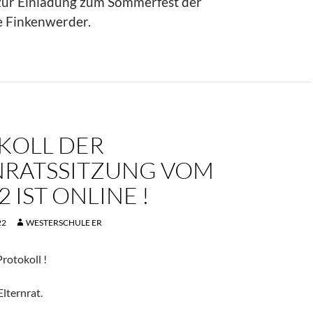
zur Einladung zum Sommerfest der
 Finkenwerder.
KOLL DER
NRATSSITZUNG VOM
2 IST ONLINE !
22
WESTERSCHULE ER
rotokoll !
Elternrat.