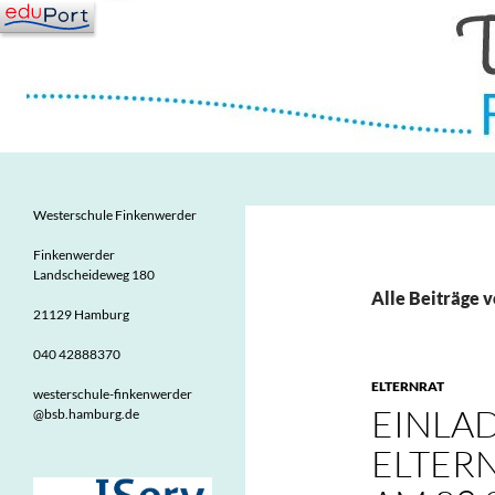
Zum
Inhalt
springen
Suchen
Westerschule Finkenwerder
Grundschule in Finkenwerder
Westerschule Finkenwerder
Finkenwerder
Landscheideweg 180
Alle Beiträge 
21129 Hamburg
040 42888370
ELTERNRAT
westerschule-finkenwerder
EINLA
@bsb.hamburg.de
ELTER