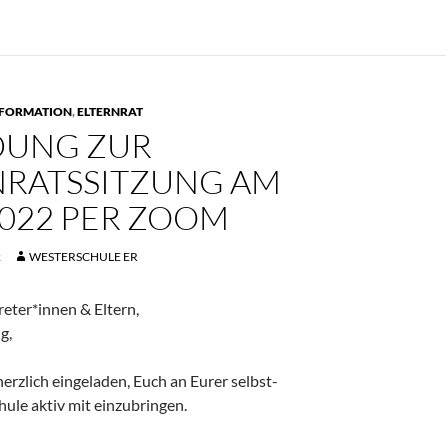
NFORMATION
,
ELTERNRAT
DUNG ZUR
NRATSSITZUNG AM
2022 PER ZOOM
2
WESTERSCHULE ER
reter*innen & Eltern,
g,
 herzlich eingeladen, Euch an Eurer selbst-
hule aktiv mit einzubringen.