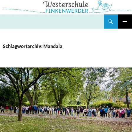
Zum
Inhalt
springen
Suchen
Westerschule Finkenwerder
PRIMÄR
MENÜ
Schlagwortarchiv: Mandala