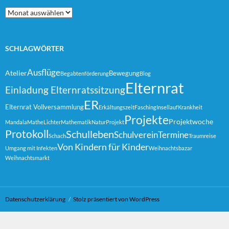
Archiv
SCHLAGWÖRTER
Ausflüge
Atelier
Bewegung
Begabtenförderung
Blog
Elternrat
Einladung Elternratssitzung
ER
Elternrat Vollversammlung
Erkältungszeit
Fasching
Insellauf
Krankheit
Projekte
Projektwoche
Mandala
MatheLichter
Mathematik
Natur
Projekt
Protokoll
Schulleben
Schulverein
Termine
Schach
Traumreise
Von Kindern für Kinder
Umgang mit Infekten
Weihnachtsbazar
Weihnachtsmarkt
Datenschutzerklärung
Stolz präsentiert von WordPress