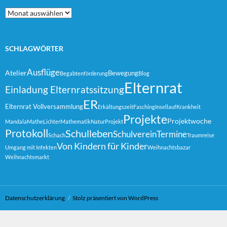
Archiv
SCHLAGWÖRTER
Ausflüge
Atelier
Bewegung
Begabtenförderung
Blog
Elternrat
Einladung Elternratssitzung
ER
Elternrat Vollversammlung
Erkältungszeit
Fasching
Insellauf
Krankheit
Projekte
Projektwoche
Mandala
MatheLichter
Mathematik
Natur
Projekt
Protokoll
Schulleben
Schulverein
Termine
Schach
Traumreise
Von Kindern für Kinder
Umgang mit Infekten
Weihnachtsbazar
Weihnachtsmarkt
Datenschutzerklärung
Stolz präsentiert von WordPress