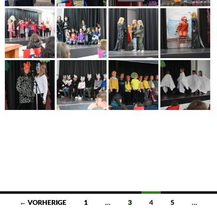
Beitragsnavigation
← VORHERIGE
1
…
3
4
5
…