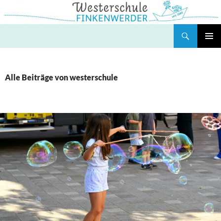
Zum
Inhalt
springen
Suchen
Westerschule Finkenwerder
PRIMÄR
MENÜ
Alle Beiträge von westerschule