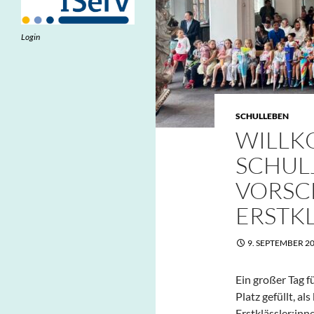
Login
SCHULLEBEN
WILLK
SCHUL
VORSC
ERSTK
9. SEPTEMBER 2
Ein großer Tag f
Platz gefüllt, als
Erstklässler:inn