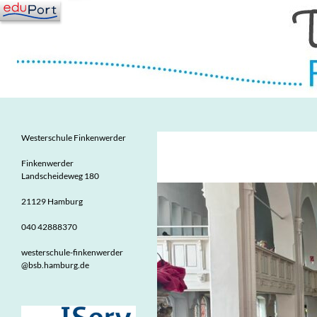
Zum
Inhalt
springen
Suchen
Westerschule Finkenwerder
Grundschule in Finkenwerder
Westerschule Finkenwerder
Finkenwerder
Landscheideweg 180
21129 Hamburg
040 42888370
westerschule-finkenwerder
@bsb.hamburg.de