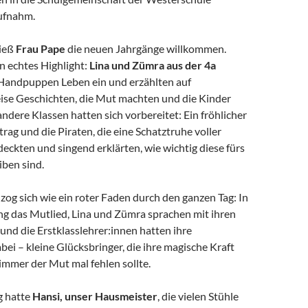
ufnahm.
hieß
Frau Pape
die neuen Jahrgänge willkommen.
n echtes Highlight:
Lina und Zümra aus der 4a
Handpuppen Leben ein und erzählten auf
se Geschichten, die Mut machten und die Kinder
andere Klassen hatten sich vorbereitet: Ein fröhlicher
trag und die Piraten, die eine Schatztruhe voller
ckten und singend erklärten, wie wichtig diese fürs
iben sind.
zog sich wie ein roter Faden durch den ganzen Tag: In
ng das Mutlied, Lina und Zümra sprachen mit ihren
nd die Erstklasslehrer:innen hatten ihre
bei – kleine Glücksbringer, die ihre magische Kraft
immer der Mut mal fehlen sollte.
g hatte
Hansi, unser Hausmeister
, die vielen Stühle