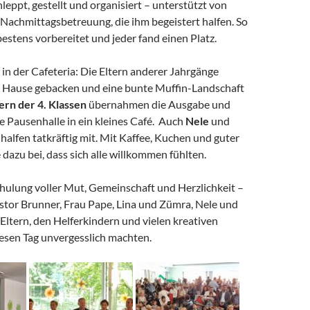
leppt, gestellt und organisiert – unterstützt von
 Nachmittagsbetreuung, die ihm begeistert halfen. So
bestens vorbereitet und jeder fand einen Platz.
n der Cafeteria: Die Eltern anderer Jahrgänge
zu Hause gebacken und eine bunte Muffin-Landschaft
ern der 4. Klassen
übernahmen die Ausgabe und
e Pausenhalle in ein kleines Café. Auch
Nele
und
halfen tatkräftig mit. Mit Kaffee, Kuchen und guter
 dazu bei, dass sich alle willkommen fühlten.
hulung voller Mut, Gemeinschaft und Herzlichkeit –
stor Brunner, Frau Pape, Lina und Zümra, Nele und
 Eltern, den Helferkindern und vielen kreativen
iesen Tag unvergesslich machten.