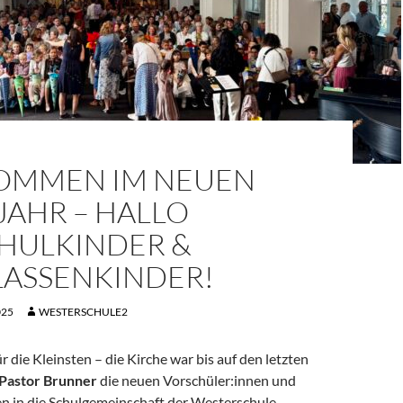
OMMEN IM NEUEN
JAHR – HALLO
HULKINDER &
LASSENKINDER!
025
WESTERSCHULE2
ür die Kleinsten – die Kirche war bis auf den letzten
Pastor Brunner
die neuen Vorschüler:innen und
en in die Schulgemeinschaft der Westerschule