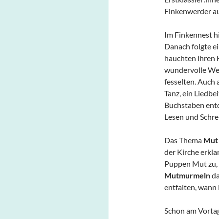
Finkenwerder a
Im Finkennest 
Danach folgte ei
hauchten ihren 
wundervolle Wei
fesselten. Auch 
Tanz, ein Liedbei
Buchstaben entde
Lesen und Schre
Das Thema
Mut
der Kirche erkla
Puppen Mut zu, u
Mutmurmeln
da
entfalten, wann 
Schon am Vorta