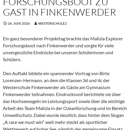
FORSCHUNGSBOOT ZU
GAST IN FINKENWERDER
26. JUNI 2026
WESTERSCHULE2
Ein ganz besonderer Projekttag brachte das Malizia Explorer
Forschungsboot nach Finkenwerder und sorgte für viele
unvergessliche Eindrücke bei unseren Schülerinnen und
Schülern.
Den Auftakt bildete ein spannender Vortrag von Birte
Lorenzen-Hermann, an dem die Klassen 3d und 4c der
Westerschule Finkenwerder als Gäste am Gymnasium
Finkenwerder teilnahmen. Eindrucksvoll berichtete sie über
das Hochseesegeln im Leistungssport sowie über die wichtige
Arbeit des Team Malizia in der Ozeanforschung und im Bereich
Umweltschutz. Dabei wurde deutlich, dass hinter dem Slogan
„A race we must win“ weit mehr steckt als sportlicher
Wettbewerb auf hoher See, nämlich der gemeinsame Einsatz