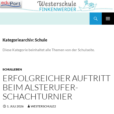
Zum
Inhalt
springen
Suchen
Westerschule Finkenwerder
PRIMÄR
MENÜ
Kategoriearchiv: Schule
Diese Kategorie beinhaltet alle Themen von der Schulseite.
SCHULLEBEN
ERFOLGREICHER AUFTRITT
BEIM ALSTERUFER-
SCHACHTURNIER
1. JULI 2026
WESTERSCHULE2